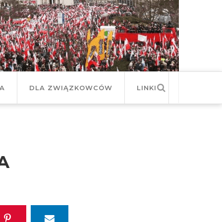
JA
DLA ZWIĄZKOWCÓW
LINKI
A