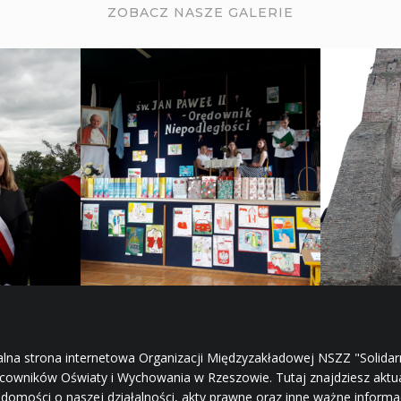
ZOBACZ NASZE GALERIE
alna strona internetowa Organizacji Międzyzakładowej NSZZ "Solida
cowników Oświaty i Wychowania w Rzeszowie. Tutaj znajdziesz aktu
domości o naszej działalności, akty prawne oraz inne ważne informa