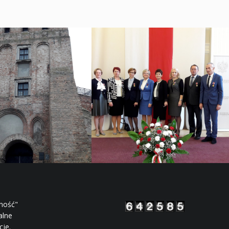
rność"
alne
cje.