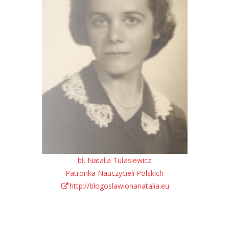
bł. Natalia Tułasiewicz
Patronka Nauczycieli Polskich
http://blogoslawionanatalia.eu