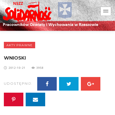
AKTY PRAWNE
WNIOSKI
2012-10-21
3958
UDOSTĘPNIJ: