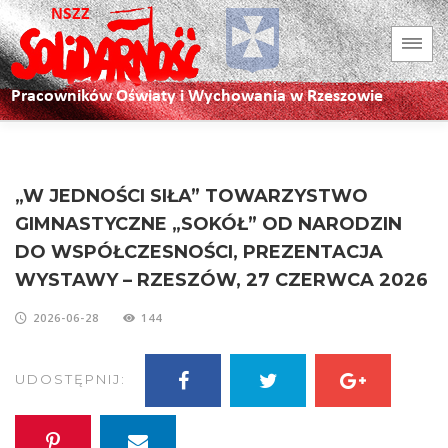
„W JEDNOŚCI SIŁA” TOWARZYSTWO
GIMNASTYCZNE „SOKÓŁ” OD NARODZIN
DO WSPÓŁCZESNOŚCI, PREZENTACJA
WYSTAWY – RZESZÓW, 27 CZERWCA 2026
2026-06-28
144
UDOSTĘPNIJ: