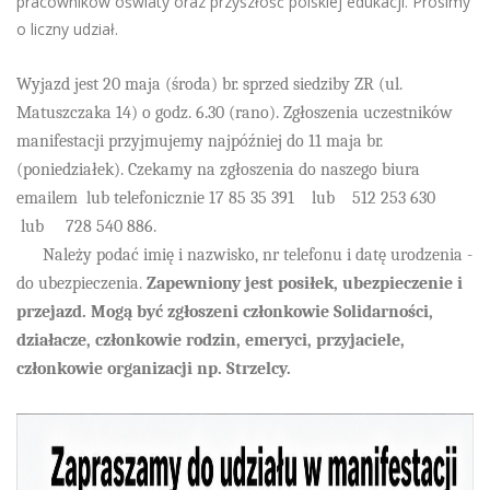
pracowników oświaty oraz przyszłość polskiej edukacji. Prosimy
o liczny udział.
Wyjazd jest 20 maja (środa) br. sprzed siedziby ZR (ul.
Matuszczaka 14) o godz. 6.30 (rano).
Zgłoszenia uczestników
manifestacji przyjmujemy najpóźniej do 11 maja br.
(poniedziałek). Czekamy na zgłoszenia do naszego biura
emailem
lub telefonicznie 17 85 35 391 lub 512 253 630
lub 728 540 886.
Należy podać imię i nazwisko, nr telefonu i datę urodzenia -
do ubezpieczenia.
Zapewniony jest posiłek, ubezpieczenie i
przejazd. Mogą być zgłoszeni członkowie Solidarności,
działacze, członkowie rodzin, emeryci, przyjaciele,
członkowie organizacji np. Strzelcy.