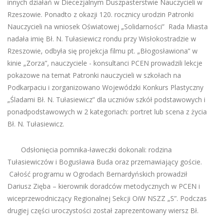
innych działań w Diecezjalnym Duszpasterstwie Nauczycieli w
Rzeszowie. Ponadto z okazji 120. rocznicy urodzin Patronki
Nauczycieli na wniosek Oświatowej „Solidarności” Rada Miasta
nadała imię Bł. N. Tułasiewicz rondu przy Wisłokostradzie w
Rzeszowie, odbyła się projekcja filmu pt. „Błogosławiona” w
kinie „Zorza”, nauczyciele - konsultanci PCEN prowadzili lekcje
pokazowe na temat Patronki nauczycieli w szkołach na
Podkarpaciu i zorganizowano Wojewódzki Konkurs Plastyczny
„Śladami Bł. N. Tułasiewicz” dla uczniów szkół podstawowych i
ponadpodstawowych w 2 kategoriach: portret lub scena z życia
Bł. N. Tułasiewicz.
Odsłonięcia pomnika-ławeczki dokonali: rodzina
Tułasiewiczów i Bogusława Buda oraz przemawiający goście.
Całość programu w Ogrodach Bernardyńskich prowadził
Dariusz Zięba – kierownik doradców metodycznych w PCEN i
wiceprzewodniczący Regionalnej Sekcji OiW NSZZ „S”. Podczas
drugiej części uroczystości został zaprezentowany wiersz Bł.