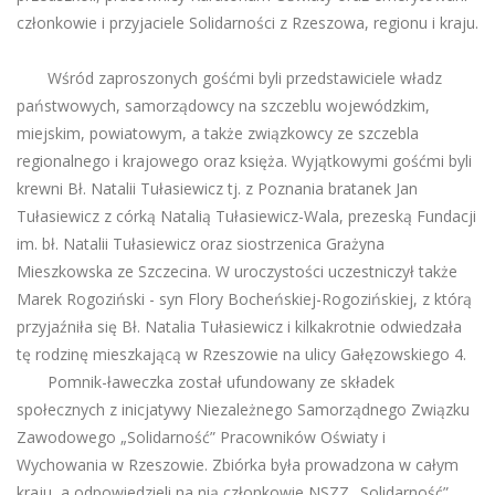
członkowie i przyjaciele Solidarności z Rzeszowa, regionu i kraju.
Wśród zaproszonych gośćmi byli przedstawiciele władz
państwowych, samorządowcy na szczeblu wojewódzkim,
miejskim, powiatowym, a także związkowcy ze szczebla
regionalnego i krajowego oraz księża. Wyjątkowymi gośćmi byli
krewni Bł. Natalii Tułasiewicz tj. z Poznania bratanek Jan
Tułasiewicz z córką Natalią Tułasiewicz-Wala, prezeską Fundacji
im. bł. Natalii Tułasiewicz oraz siostrzenica Grażyna
Mieszkowska ze Szczecina. W uroczystości uczestniczył także
Marek Rogoziński - syn Flory Bocheńskiej-Rogozińskiej, z którą
przyjaźniła się Bł. Natalia Tułasiewicz i kilkakrotnie odwiedzała
tę rodzinę mieszkającą w Rzeszowie na ulicy Gałęzowskiego 4.
Pomnik-ławeczka został ufundowany ze składek
społecznych z inicjatywy Niezależnego Samorządnego Związku
Zawodowego „Solidarność” Pracowników Oświaty i
Wychowania w Rzeszowie. Zbiórka była prowadzona w całym
kraju, a odpowiedzieli na nią członkowie NSZZ „Solidarność”