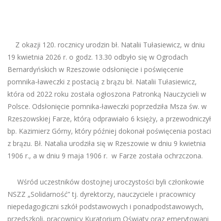
Z okazji 120. rocznicy urodzin bł. Natalii Tułasiewicz, w dniu
19 kwietnia 2026 r. o godz. 13.30 odbyło się w Ogrodach
Bernardyńskich w Rzeszowie odsłonięcie i poświęcenie
pomnika-ławeczki z postacią z brązu bł. Natalii Tułasiewicz,
która od 2022 roku została ogłoszona Patronką Nauczycieli w
Polsce. Odsłonięcie pomnika-ławeczki poprzedziła Msza św. w
Rzeszowskiej Farze, którą odprawiało 6 księży, a przewodniczył
bp. Kazimierz Górny, który później dokonał poświęcenia postaci
z brązu. Bł. Natalia urodziła się w Rzeszowie w dniu 9 kwietnia
1906 r., a w dniu 9 maja 1906 r. w Farze została ochrzczona.
Wśród uczestników dostojnej uroczystości byli członkowie
NSZZ „Solidarność” tj. dyrektorzy, nauczyciele i pracownicy
niepedagogiczni szkół podstawowych i ponadpodstawowych,
przedszkoli, pracownicy Kuratorium Oświaty oraz emerytowani