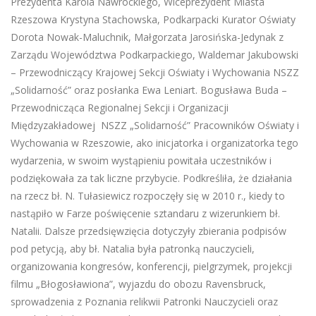
Prezydenta Karola Nawrockiego, Wiceprezydent Miasta
Rzeszowa Krystyna Stachowska, Podkarpacki Kurator Oświaty
Dorota Nowak-Maluchnik, Małgorzata Jarosińska-Jedynak z
Zarządu Województwa Podkarpackiego, Waldemar Jakubowski
– Przewodniczący Krajowej Sekcji Oświaty i Wychowania NSZZ
„Solidarność” oraz posłanka Ewa Leniart. Bogusława Buda –
Przewodnicząca Regionalnej Sekcji i Organizacji
Międzyzakładowej NSZZ „Solidarność” Pracowników Oświaty i
Wychowania w Rzeszowie, ako inicjatorka i organizatorka tego
wydarzenia, w swoim wystąpieniu powitała uczestników i
podziękowała za tak liczne przybycie. Podkreśliła, że działania
na rzecz bł. N. Tułasiewicz rozpoczęły się w 2010 r., kiedy to
nastąpiło w Farze poświęcenie sztandaru z wizerunkiem bł.
Natalii. Dalsze przedsięwzięcia dotyczyły zbierania podpisów
pod petycją, aby bł. Natalia była patronką nauczycieli,
organizowania kongresów, konferencji, pielgrzymek, projekcji
filmu „Błogosławiona”, wyjazdu do obozu Ravensbruck,
sprowadzenia z Poznania relikwii Patronki Nauczycieli oraz