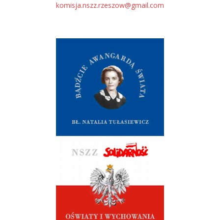
komisja.nszz.rzeszow@gmail.com