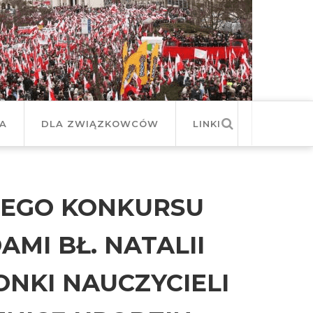
JA
DLA ZWIĄZKOWCÓW
LINKI
IEGO KONKURSU
MI BŁ. NATALII
ONKI NAUCZYCIELI