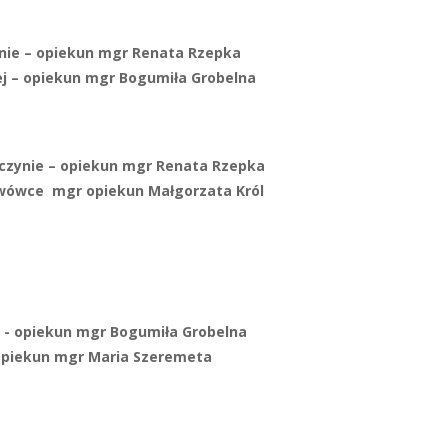
nie – opiekun mgr Renata Rzepka
wej – opiekun mgr Bogumiła Grobelna
yczynie – opiekun mgr Renata Rzepka
ławówce mgr opiekun Małgorzata Król
j - opiekun mgr Bogumiła Grobelna
– opiekun mgr Maria Szeremeta