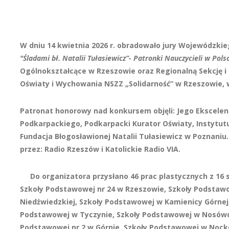
W dniu 14 kwietnia 2026 r. obradowało jury Wojewódzki
"Śladami bł. Natalii Tułasiewicz”- Patronki Nauczycieli w Pols
Ogólnokształcące w Rzeszowie oraz Regionalną Sekcję 
Oświaty i Wychowania NSZZ „Solidarność” w Rzeszowie, w
Patronat honorowy nad konkursem objęli: Jego Ekscele
Podkarpackiego, Podkarpacki Kurator Oświaty, Instytut
Fundacja Błogosławionej Natalii Tułasiewicz w Poznani
przez: Radio Rzeszów i Katolickie Radio VIA.
Do organizatora przysłano 46 prac plastycznych z 16 
Szkoły Podstawowej nr 24 w Rzeszowie, Szkoły Podstaw
Niedźwiedzkiej, Szkoły Podstawowej w Kamienicy Górnej
Podstawowej w Tyczynie, Szkoły Podstawowej w Nosówce
Podstawowej nr 2 w Górnie, Szkoły Podstawowej w Nocko