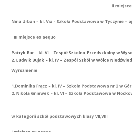
II miejsce
Nina Urban – kl. Via - Szkoła Podstawowa w Tyczynie –
III miejsce
ex aequo
Patryk Bar – kl. VI – Zespół Szkolno-Przedszkolny w Wys
2. Ludwik Bujak – kl. IV – Zespół Szkół w Wólce Niedźwie
Wyróżnienie
1.Dominika Frącz – kl. IV – Szkoła Podstawowa nr 2 w Gó
2. Nikola Gniewek – kl. VI – Szkoła Podstawowa w Nock
w kategorii szkół podstawowych klasy VII,VIII
I miejsce ex aequo