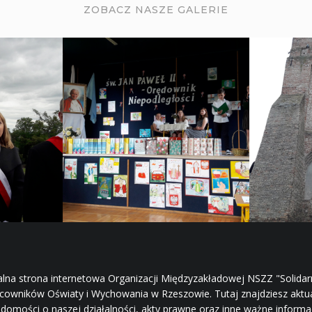
ZOBACZ NASZE GALERIE
alna strona internetowa Organizacji Międzyzakładowej NSZZ "Solida
cowników Oświaty i Wychowania w Rzeszowie. Tutaj znajdziesz aktu
domości o naszej działalności, akty prawne oraz inne ważne informa