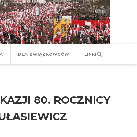
JA
DLA ZWIĄZKOWCÓW
LINKI
KAZJI 80. ROCZNICY
TUŁASIEWICZ