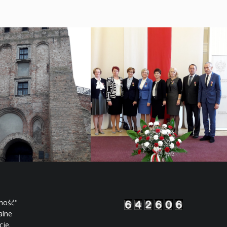
rność"
alne
cje.