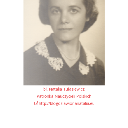
bł. Natalia Tułasiewicz
Patronka Nauczycieli Polskich
http://blogoslawionanatalia.eu